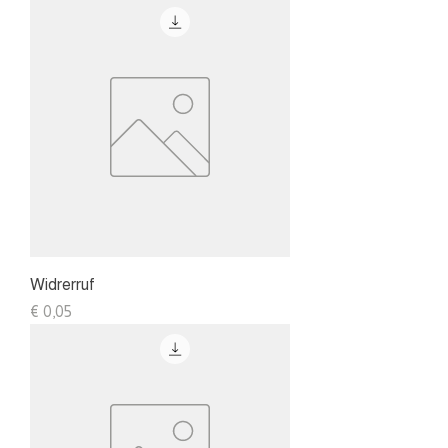
Widrerruf
Preis
€ 0,05