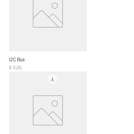
I2C Bus
Preis
€ 0,05