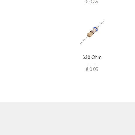
Preis
€ 0,85
Schnellansicht
680 Ohm
Preis
€ 0,05