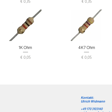
Preis
Preis
€ 0,35
€ 0,35
Schnellansicht
Schnellansicht
1K Ohm
4K7 Ohm
Preis
Preis
€ 0,05
€ 0,05
Kontakt:
Ulrich Widmann
+49 170 3103140