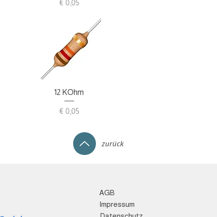
Preis
€ 0,05
Schnellansicht
12 KOhm
Preis
€ 0,05
zurück
AGB
Impressum
Datenschutz