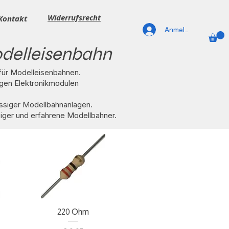
Widerrufsrecht
Kontakt
Anmelden
odelleisenbahn
 für Modelleisenbahnen.
gen Elektronikmodulen
ässiger Modellbahnanlagen.
iger und erfahrene Modellbahner.
Schnellansicht
220 Ohm